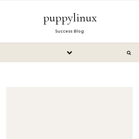
Skip to content
puppylinux
Success Blog