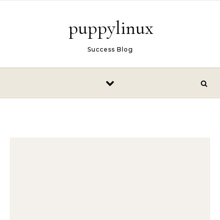
Skip to content
puppylinux
Success Blog